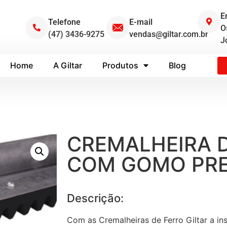
E
Telefone
E-mail
O
(47) 3436-9275
vendas@giltar.com.br
Jo
Home
A Giltar
Produtos
Blog
CREMALHEIRA 
COM GOMO PRE
Descrição:
Com as Cremalheiras de Ferro Giltar a ins