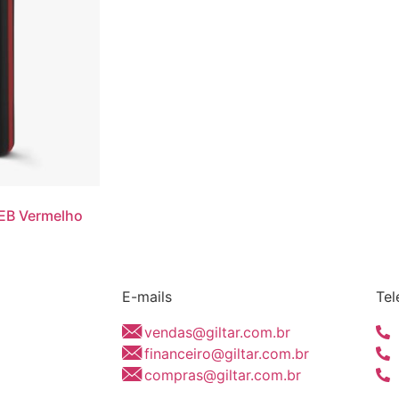
EB Vermelho
E-mails
Tel
vendas@giltar.com.br
financeiro@giltar.com.br
compras@giltar.com.br