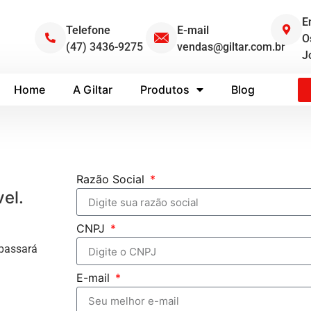
E
Telefone
E-mail
O
(47) 3436-9275
vendas@giltar.com.br
Jo
Home
A Giltar
Produtos
Blog
Razão Social
el.
CNPJ
 passará
E-mail